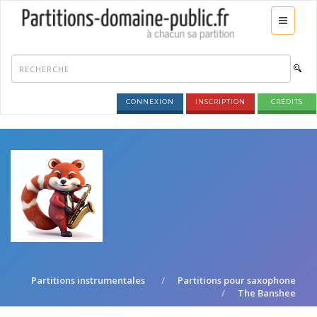
CONNEXION
INSCRIPTION
CRÉDITS
Partitions instrumentales
Partitions pour saxophone
The Banshee