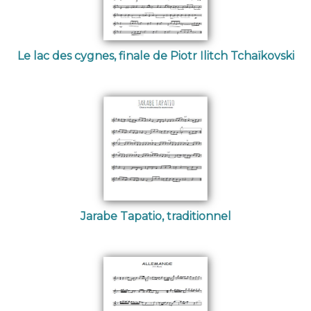
Le lac des cygnes, finale de Piotr Ilitch Tchaïkovski
Jarabe Tapatio, traditionnel