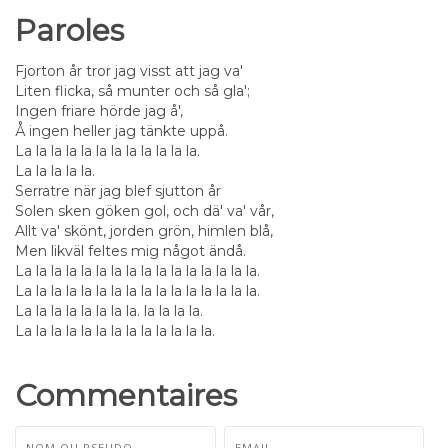
Paroles
Fjorton år tror jag visst att jag va'
Liten flicka, så munter och så gla';
Ingen friare hörde jag å',
Å ingen heller jag tänkte uppå.
La la la la la la la la la la la la.
La la la la la.
Serratre när jag blef sjutton år
Solen sken göken gol, och dä' va' vår,
Allt va' skönt, jorden grön, himlen blå,
Men likväl feltes mig något ändå.
La la la la la la la la la la la la la la la la.
La la la la la la la la la la la la la la la la.
La la la la la la la la. la la la la.
La la la la la la la la la la la la la.
Commentaires