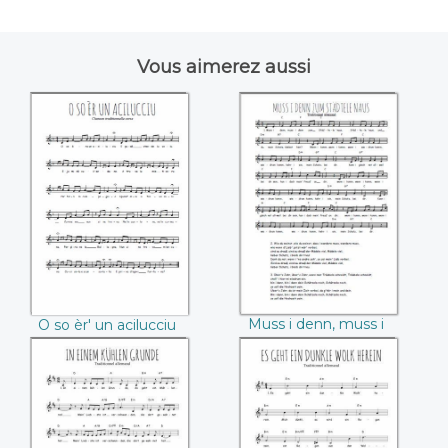
Vous aimerez aussi
O so èr' un
Muss i denn, muss i
acilucciu
denn zum
Städtele 'naus
Muss i denn, muss i
O so èr' un acilucciu
denn zum Städtele
'naus
In einem kühlen
Es geht ein dunkle
Grunde
Wolk herein