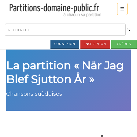
CONNEXION
INSCRIPTION
CRÉDITS
La partition « När Jag
Blef Sjutton År »
Chansons suèdoises