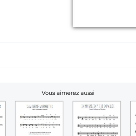
Vous aimerez aussi
Das kleine
Ein Männlein steht
E
ir
Murmeltier
im Walde