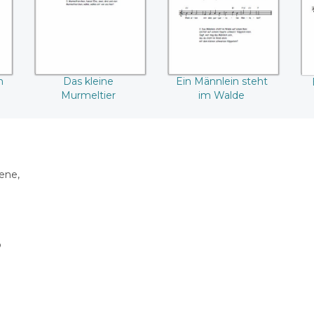
m
Das kleine
Ein Männlein steht
Murmeltier
im Walde
ene,
p