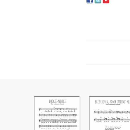
Boogie-Woogie
Brüderchen,
komm tanz mit m