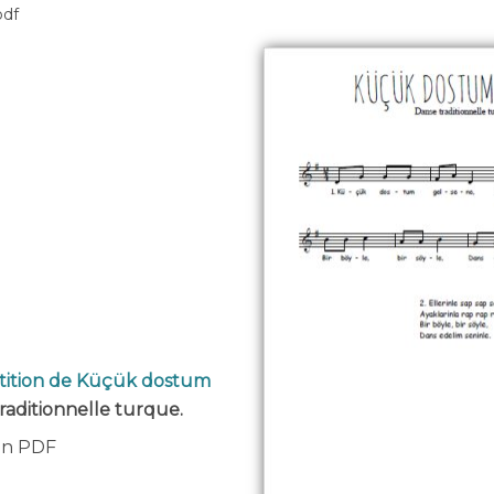
pdf
rtition de Küçük dostum
raditionnelle turque.
 en PDF