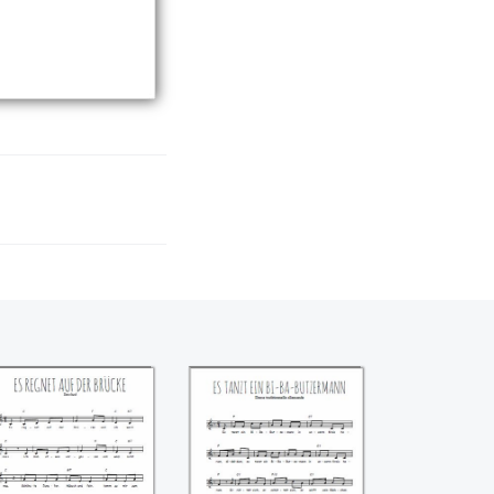
s regnet auf der
Es tanzt ein Bi-Ba-
Brücke
Butzemann