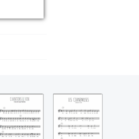
Chantons le vin
Les cornemuses
(Luigi Chérubini)