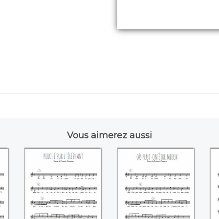
Vous aimerez aussi
Perché sur
Où peut-on être
l'éléphant
mieux (François
(François Couperin)
Couperin)