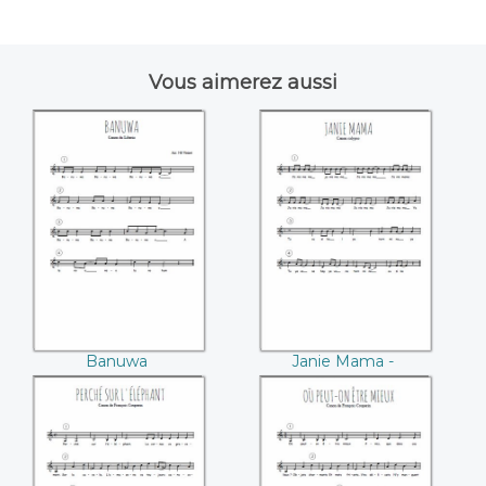
Vous aimerez aussi
Banuwa
Janie Mama -
Calypso
Banuwa
Janie Mama -
Calypso
Perché sur
Où peut-on être
l'éléphant
mieux (François