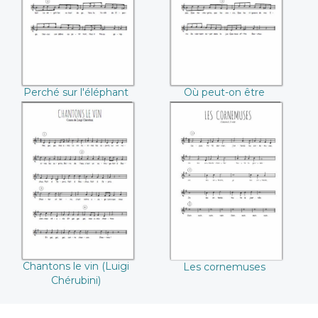
(François Couperin)
Couperin)
Perché sur l'éléphant
Où peut-on être
(François Couperin)
mieux (François
Couperin)
Chantons le vin
Les cornemuses
(Luigi Chérubini)
Chantons le vin (Luigi
Les cornemuses
Chérubini)