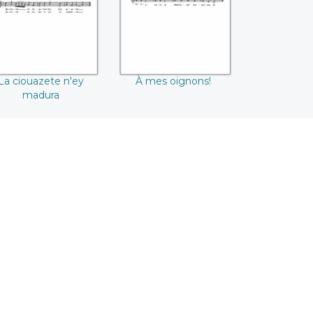
La ciouazete n'ey
À mes oignons!
madura