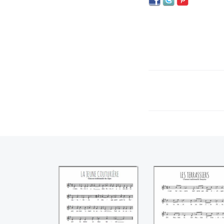
La jeune
Les terrassiers
couturière