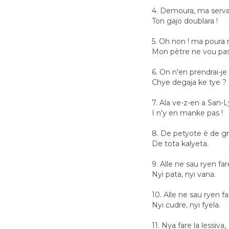
4. Demoura, ma serva
Ton gajo doublara !
5. Oh non ! ma poura 
Mon pètre ne vou pas
6. On n'en prendrai-je 
Chye degaja ke tye ?
7. Ala ve-z-en a San-
I n'y en manke pas !
8. De petyote è de g
De tota kalyeta.
9. Alle ne sau ryen far
Nyi pata, nyi vana.
10. Alle ne sau ryen fa
Nyi cudre, nyi fyela.
11. Nya fare la lessiva,