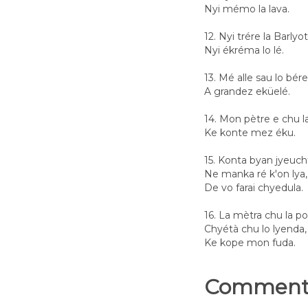
Nyi mémo la lava.
12. Nyi trére la Barlyot
Nyi ékréma lo lé.
13. Mé alle sau lo bére
A grandez eküelé.
14. Mon pètre e chu l
Ke konte mez éku.
15. Konta byan jyeuch
Ne manka ré k'on lya,
De vo farai chyedula.
16. La mètra chu la po
Chyétà chu lo lyenda,
Ke kope mon fuda.
Commenta