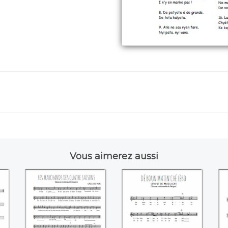
Vous aimerez aussi
Les marchands des
Dé boun mati ché
L
quatre saisons
lèbo