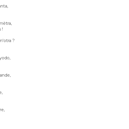
nta,
mètra,
 !
n'otra ?
Lyodo,
rande,
e,
re,