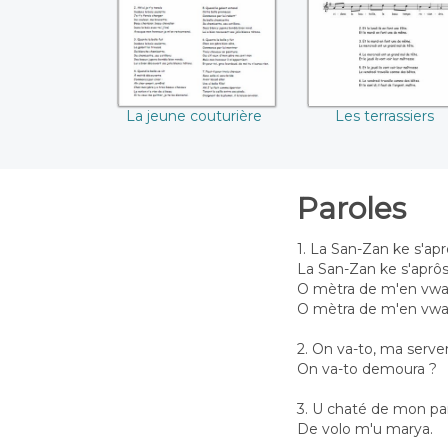
La jeune couturière
Les terrassiers
Paroles
1. La San-Zan ke s'ap
La San-Zan ke s'aprô
O mètra de m'en vwai
O mètra de m'en vwai
2. On va-to, ma serve
On va-to demoura ?
3. U chaté de mon pa
De volo m'u marya.