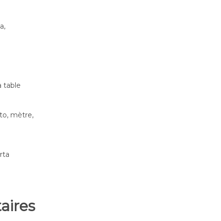
a,
a table
to, mètre,
rta
ires