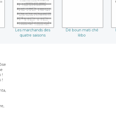
Les marchands des
Dé boun mati ché
quatre saisons
lèbo
rôse
se
 !
 !
nta,
re,