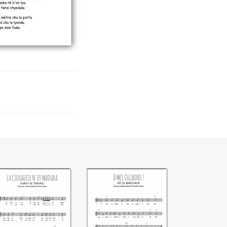
a ciouazete n'ey
À mes oignons!
madura