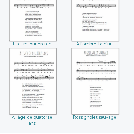
promenant
oranger
L'autre jour en me
À l'ombrette d'un
promenant
oranger
À l'âge de
Rossignolet
quatorze ans
sauvage
À l'âge de quatorze
Rossignolet sauvage
ans