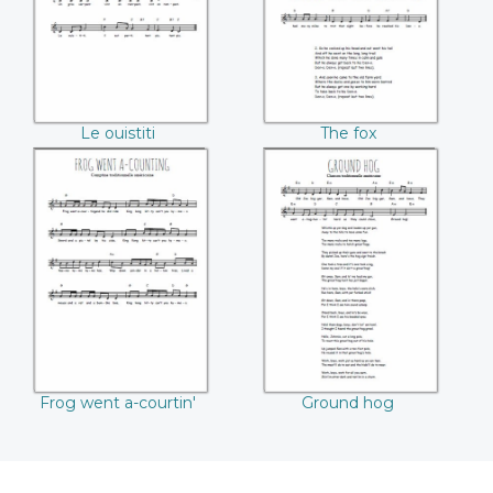
Le ouistiti
The fox
Frog went a-
Ground hog
courtin'
Frog went a-courtin'
Ground hog