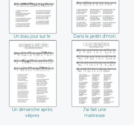
Un biau jour sur le
Dans le jardin d'mon
bord de l'iau
père
Un dimanche après
J'ai fait une
vêpres
maitresse
Un dimanche après
J'ai fait une
vêpres
maitresse