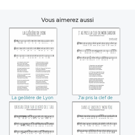
Vous aimerez aussi
La geôlière de Lyon
J'ai pris la clef de
mon jardin
La geôlière de Lyon
J'ai pris la clef de
mon jardin
Un biau jour sur le
Dans le jardin
bord de l'iau
d'mon père