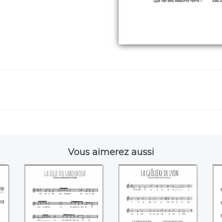
Vous aimerez aussi
La fille du
La geôlière de Lyon
Labouroux