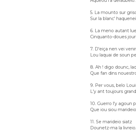
Aqueou l'a deraubeio.
5. La mounto sur gri
Sur la blanc' haquenei
6. La meno autant lu
Cinquanto-doues jour
7. D'eiça nen vei venir
Lou laquai de soun pe
8. Ah ! digo dounc, laq
Que fan dins nouestro
9. Per vous, belo Lou
L'y ant toujours gran
10. Guerro l'y agoun p
Que iou siou marideio
11. Se marideio siatz
Dounetz-ma la livreio