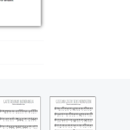
Gaztetasunak
Goizian goizik jeiki
Bainerabila
nunduzun