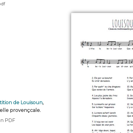
pdf
tition de Louisoun
,
elle provençcale.
 en PDF