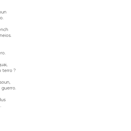
soun
o.
ench
neios.
ro.
uai,
 terro ?
isoun,
d guerro.
lus
.
.