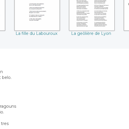
La fille du Labouroux
La geôlière de Lyon
un
 belo.
 dragouns
o.
 tres