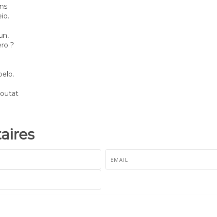
ans
io.
un,
ero ?
belo.
eoutat
ires