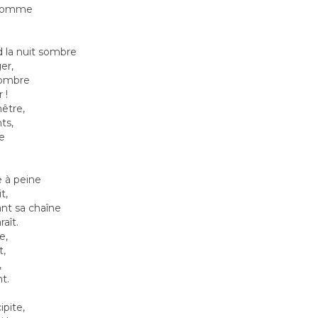
t homme
nd la nuit sombre
er,
'ombre
 !
nêtre,
nts,
re
e à peine
t,
ant sa chaîne
aît.
e,
t,
,
t.
ipite,