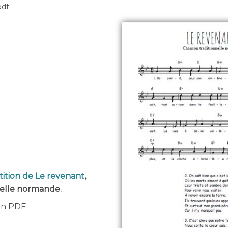
pdf
tition de Le revenant
,
nelle normande.
 en PDF