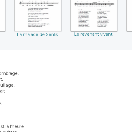
Le revenant vivant
La malade de Senlis
n ombrage,
t,
uillage,
ait
,
st là l'heure