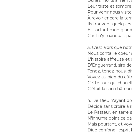
Où les morts aiment à
Leur triste et sombr
Pour venir nous visite
À revoir encore la terr
Ils trouvent quelques
Et surtout mon grand
Car il n'y manquait pa
3. C'est alors que not
Nous conta, le coeur s
L'histoire affreuse et
D'Enguerrand, sire de
Tenez, tenez-nous, dit
Voyez au pied du côt
Cette tour qui chacell
C'était là son château
4. De Dieu n'ayant poi
Décidé sans croire à r
Le Pasteur, en terre s
N'inhuma point ce pa
Mais pourtant, et v
Diue confond l'esprit 