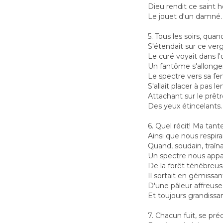
Dieu rendit ce sain
Le jouet d'un damné.
5. Tous les soirs, qua
S'étendait sur ce verg
Le curé voyait dans l
Un fantôme s'allonger
Le spectre vers sa fe
S'allait placer à pas le
Attachant sur le prêt
Des yeux étincelants.
6. Quel récit! Ma tant
Ainsi que nous respirai
Quand, soudain, traîn
Un spectre nous appar
De la forêt ténébreus
Il sortait en gémissan
D'une pâleur affreuse
Et toujours grandissan
7. Chacun fuit, se préc