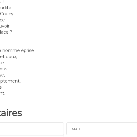
 !
audite
 Coucy
ace
voir.
dace ?
ne homme éprise
et doux,
se
ous.
se,
mptement,
e
nt.
ires