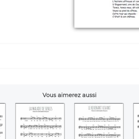
Vous aimerez aussi
e
La malade de
Le revenant vivant
Senlis