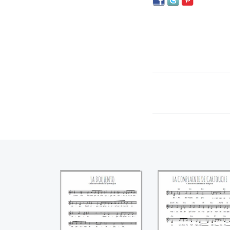
La doulento
La complainte d
Cartouche