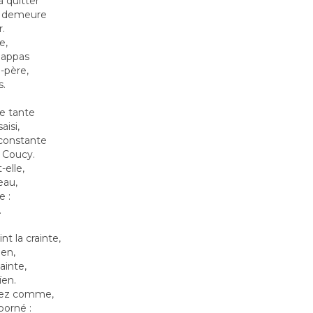
 quitter
e demeure
r.
e,
 appas
-père,
s.
re tante
aisi,
 constante
 Coucy.
-elle,
eau,
e :
.
nt la crainte,
ien,
ainte,
ïen.
oyez comme,
borné :