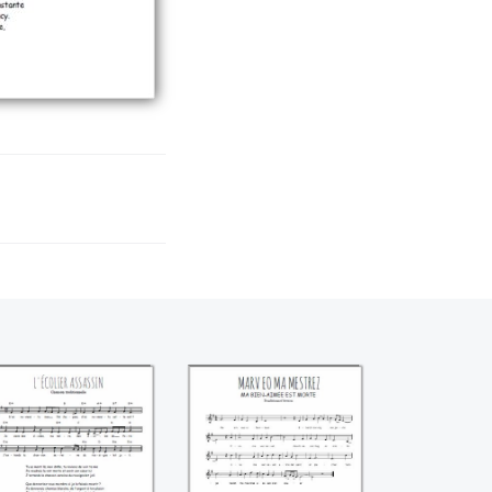
L'écolier assassin
Marv eo ma
mestrez