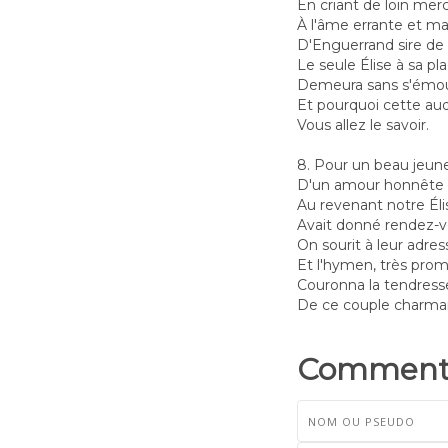
En criant de loin merci
À l'âme errante et m
D'Enguerrand sire de
Le seule Élise à sa pl
Demeura sans s'émou
Et pourquoi cette au
Vous allez le savoir.
8. Pour un beau jeu
D'un amour honnête 
Au revenant notre Éli
Avait donné rendez-v
On sourit à leur adres
Et l'hymen, très pro
Couronna la tendress
De ce couple charma
Commenta