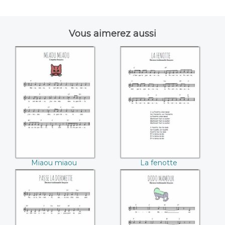
Vous aimerez aussi
Miaou miaou
La fenotte
Miaou miaou
La fenotte
Passe la dormette
Dodo Mamour