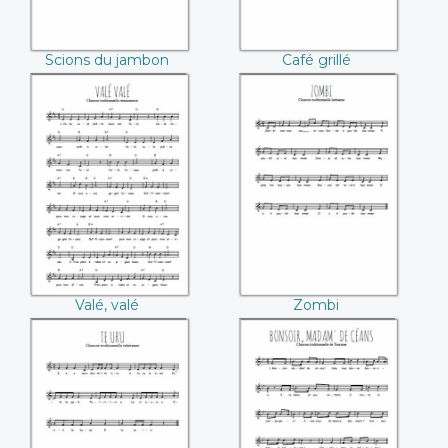
Scions du jambon
Café grillé
Valé, valé
Zombi
Valé, valé
Zombi
Te uru
Bonsoir, madam' de
céans