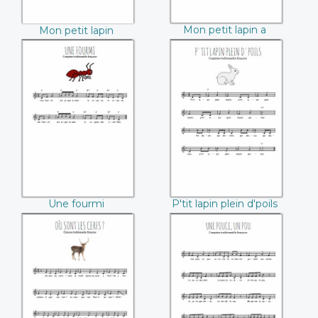
Mon petit lapin a
Mon petit lapin
bien du chagrin
Une fourmi
P'tit lapin plein
d'poils
Une fourmi
P'tit lapin plein d'poils
Où sont les cerfs
Une puce, un pou