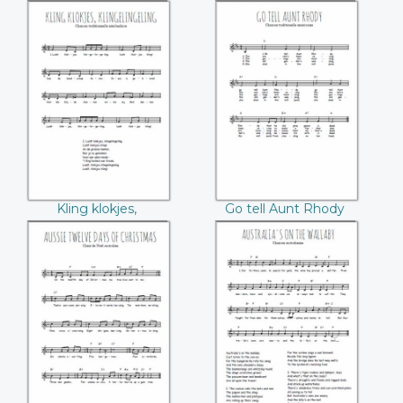
Betlehem
Bethlehem gaan
Kling klokjes,
Go tell Aunt Rhody
klingelingeling
Kling klokjes,
Go tell Aunt Rhody
klingelingeling
Aussie twelve days
Australia's on the
of Christmas
wallaby