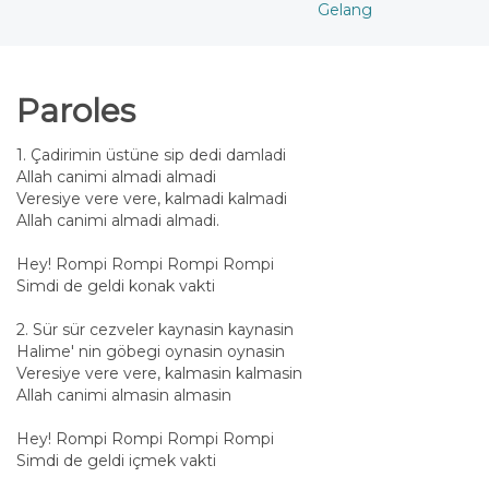
Gelang
Paroles
1. Çadirimin üstüne sip dedi damladi
Allah canimi almadi almadi
Veresiye vere vere, kalmadi kalmadi
Allah canimi almadi almadi.
Hey! Rompi Rompi Rompi Rompi
Simdi de geldi konak vakti
2. Sür sür cezveler kaynasin kaynasin
Halime' nin göbegi oynasin oynasin
Veresiye vere vere, kalmasin kalmasin
Allah canimi almasin almasin
Hey! Rompi Rompi Rompi Rompi
Simdi de geldi içmek vakti