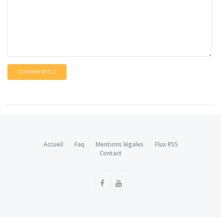
COMMENTEZ
Accueil
Faq
Mentions légales
Flux RSS
Contact