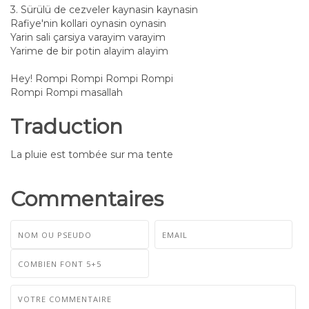
3. Sürülü de cezveler kaynasin kaynasin
Rafiye'nin kollari oynasin oynasin
Yarin sali çarsiya varayim varayim
Yarime de bir potin alayim alayim
Hey! Rompi Rompi Rompi Rompi
Rompi Rompi masallah
Traduction
La pluie est tombée sur ma tente
Commentaires