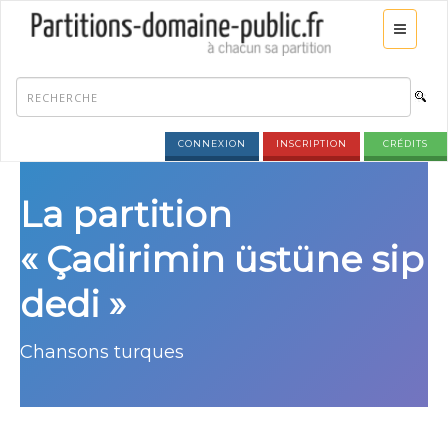
CONNEXION
INSCRIPTION
CRÉDITS
La partition
« Çadirimin üstüne sip
dedi »
Chansons turques