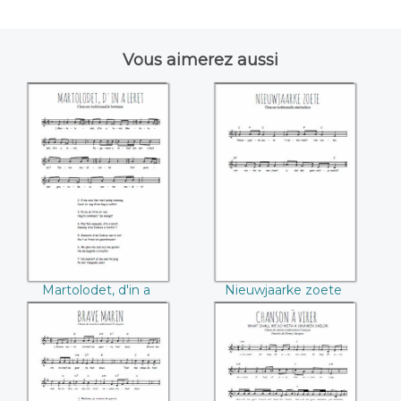
Vous aimerez aussi
Martolodet, d'in a
Nieuwjaarke zoete
leret
Martolodet, d'in a
Nieuwjaarke zoete
leret
Brave marin
Chanson à virer