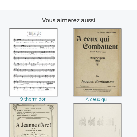
Vous aimerez aussi
9 thermidor
A ceux qui
combattent
(Jacques
Bonhomme)
9 thermidor
A ceux qui
combattent
(Jacques
Bonhomme)
A Jeanne d'Arc
A la bienheureuse
(Louis Rostand /
Jeanne d'Arc (E.