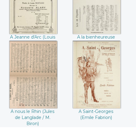
Auguste Alary)
Picard)
A Jeanne d'Arc (Louis
A la bienheureuse
Rostand / Auguste
Jeanne d'Arc (E.
Alary)
Picard)
A nous le Rhin
A Saint-Georges
(Jules de Langlade
(Emile Fabrion)
/ M. Biron)
A nous le Rhin (Jules
A Saint-Georges
de Langlade / M.
(Emile Fabrion)
Biron)