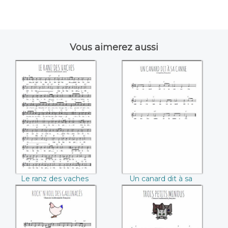
Vous aimerez aussi
Le ranz des vaches
Un canard dit à sa
canne
Le ranz des vaches
Un canard dit à sa
canne
Rock'n roll des
Trois petits minous