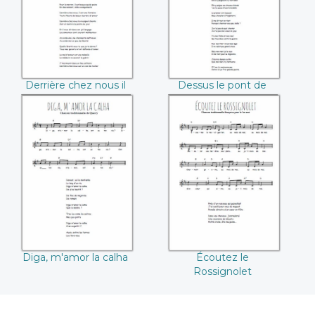
montagne
Derrière chez nous il
Dessus le pont de
est une montagne
Lyon
Diga, m'amor la
Écoutez le
calha
Rossignolet
Diga, m'amor la calha
Écoutez le
Rossignolet