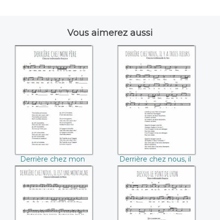
Vous aimerez aussi
Derrière chez mon
Derrière chez
père
nous, il y a trois
fleurs
Derrière chez mon
Derrière chez nous, il
père
y a trois fleurs
Derrière chez nous
Dessus le pont de
il est une
Lyon