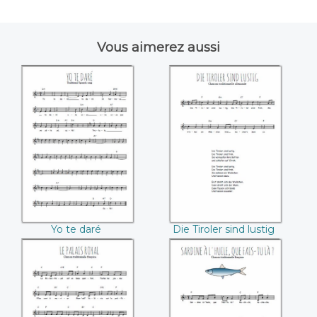
Vous aimerez aussi
Yo te daré
Die Tiroler sind
lustig
Yo te daré
Die Tiroler sind lustig
Le Palais-Royal
Sardine à l'huile,
que fais-tu là