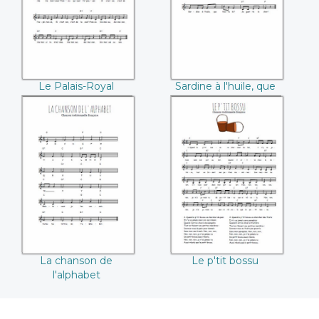
Le Palais-Royal
Sardine à l'huile, que
fais-tu là
La chanson de
Le p'tit bossu
l'alphabet
La chanson de
Le p'tit bossu
l'alphabet