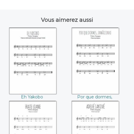
Vous aimerez aussi
Eh Yakobo
Por que dormes,
irmãozinho
Eh Yakobo
Por que dormes,
irmãozinho
Frate Ioane
adelfé iakové