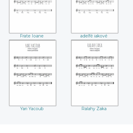
Frate Ioane
adelfé iakové
Yari Yacoub
Ralahy Zaka
Yari Yacoub
Ralahy Zaka