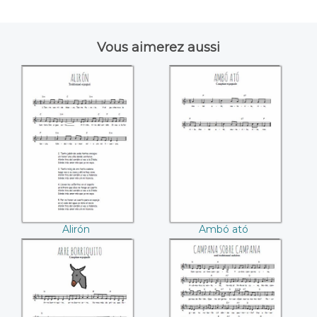
Vous aimerez aussi
Alirón
Ambó ató
Alirón
Ambó ató
Arre borriquito
Campana sobre
campana