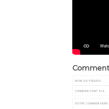
Commenta