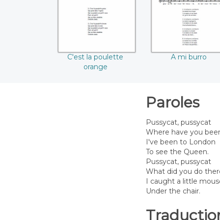
C'est la poulette
A mi burro
orange
Paroles
Pussycat, pussycat
Where have you bee
I've been to London
To see the Queen.
Pussycat, pussycat
What did you do ther
I caught a little mou
Under the chair.
Traductio