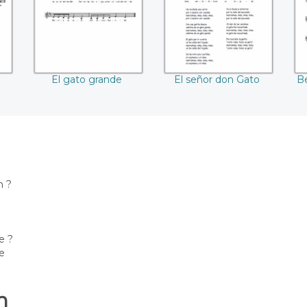
El gato grande
El señor don Gato
Be
n ?
e ?
se
n