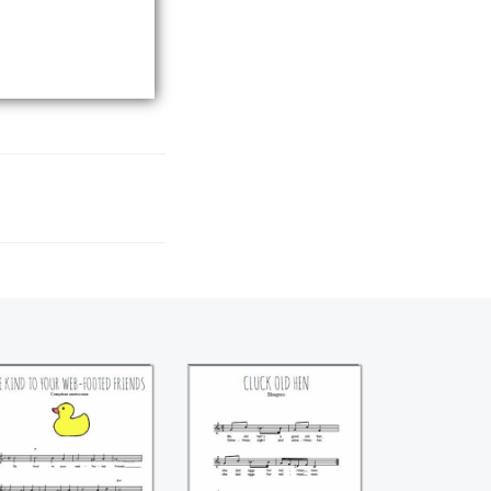
Be kind to your
Cluck old hen
b-footed friends