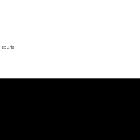
 souris