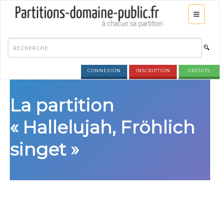
CONNEXION
INSCRIPTION
CRÉDITS
La partition
« Hallelujah, Fröhlich
singet »