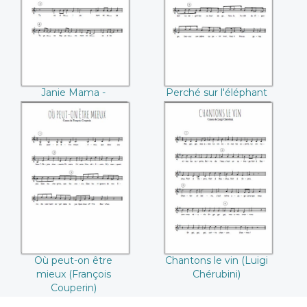
Calypso
l'éléphant
(François Couperin)
Janie Mama -
Perché sur l'éléphant
Calypso
(François Couperin)
Où peut-on être
Chantons le vin
mieux (François
(Luigi Chérubini)
Couperin)
Où peut-on être
Chantons le vin (Luigi
mieux (François
Chérubini)
Couperin)