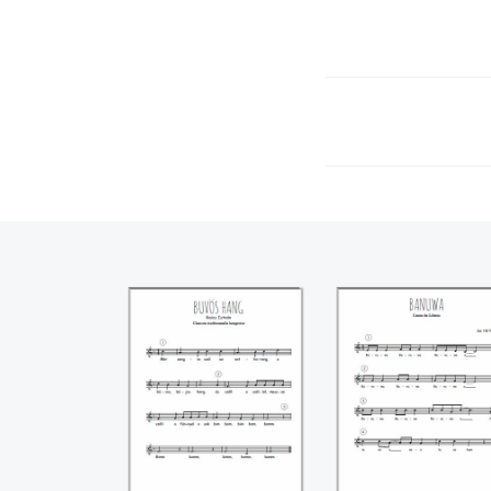
Buvös Hang
Banuwa