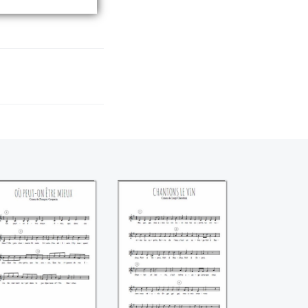
Où peut-on être
Chantons le vin
mieux (François
(Luigi Chérubini)
Couperin)