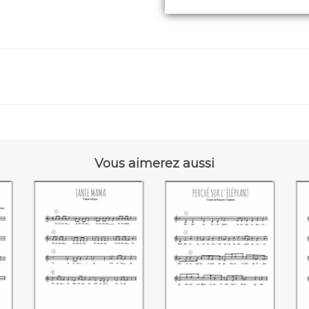
Vous aimerez aussi
Janie Mama -
Perché sur
Calypso
l'éléphant
(François Couperin)