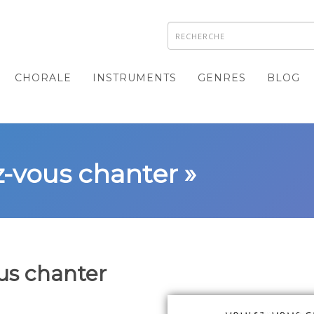
CHORALE
INSTRUMENTS
GENRES
BLOG
z-vous chanter »
us chanter