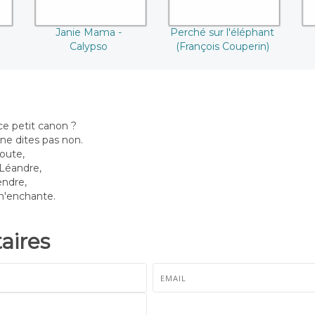
Janie Mama -
Perché sur l'éléphant
Calypso
(François Couperin)
ce petit canon ?
ne dites pas non.
coute,
 Léandre,
endre,
m'enchante.
ires