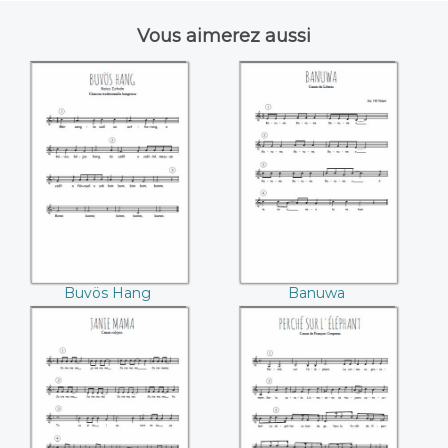
Vous aimerez aussi
Buvös Hang
Banuwa
Buvös Hang
Banuwa
Janie Mama -
Perché sur
Calypso
l'éléphant
(François Couperin)