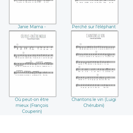
Janie Mama -
Perché sur l'éléphant
Calypso
(François Couperin)
Où peut-on être
Chantons le vin
mieux (François
(Luigi Chérubini)
Couperin)
Où peut-on être
Chantons le vin (Luigi
mieux (François
Chérubini)
Couperin)