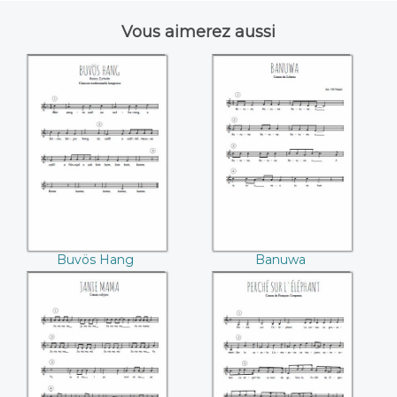
Vous aimerez aussi
Buvös Hang
Banuwa
Buvös Hang
Banuwa
Janie Mama -
Perché sur
Calypso
l'éléphant
(François Couperin)