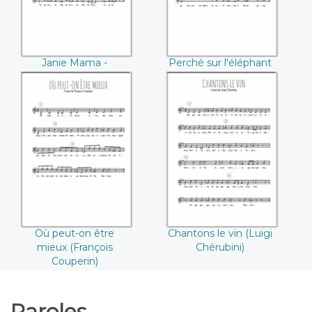
Janie Mama -
Perché sur l'éléphant
Calypso
(François Couperin)
Où peut-on être
Chantons le vin
mieux (François
(Luigi Chérubini)
Couperin)
Où peut-on être
Chantons le vin (Luigi
mieux (François
Chérubini)
Couperin)
Paroles