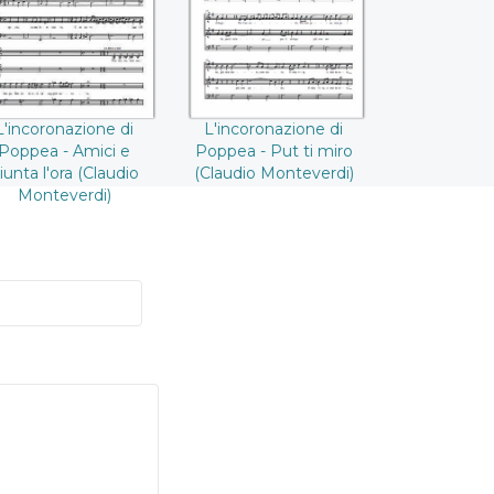
giunta l'ora
miro ((Claudio
((Claudio
Monteverdi))
Monteverdi))
L'incoronazione di
L'incoronazione di
Poppea - Amici e
Poppea - Put ti miro
iunta l'ora (Claudio
(Claudio Monteverdi)
Monteverdi)