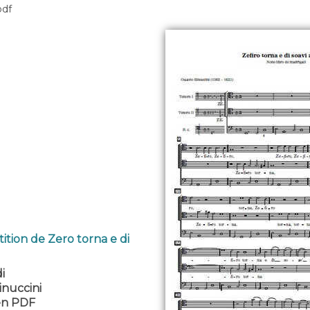
pdf
ition de Zero torna e di
i
inuccini
 en PDF