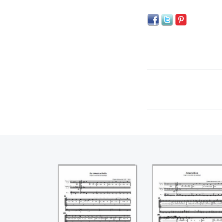
Se vittorie si belle
Armato il cor
((Claudio
d'adamantina fe