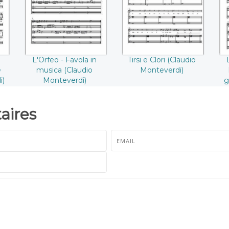
Monteverdi))
Monteverdi))
L'Orfeo - Favola in
Tirsi e Clori (Claudio
e
musica (Claudio
Monteverdi)
i)
Monteverdi)
g
ires