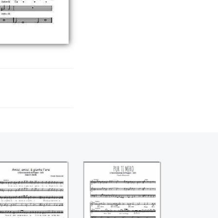
'incoronazione di
L'incoronazione di
Poppea - Amici e
Poppea - Put ti