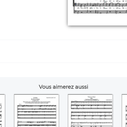
Vous aimerez aussi
L'Orfeo - Favola in
Tirsi e Clori
L
de
musica ((Claudio
((Claudio