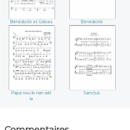
Bénédicité et Grâces
Bénédicité
Papa nou ki nan
Sanctus
sièl la
Papa nou ki nan sièl
Sanctus
la
Commentaires