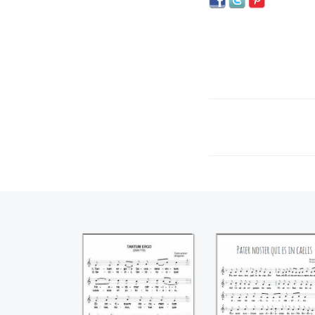
Tantum ergo
Pater Noster
(Chant Grégorien)
(Chant Grégorie