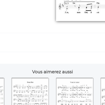
Vous aimerez aussi
Notre Père
Vous le verrez
n)
(Anonyme)
(Inconnu)