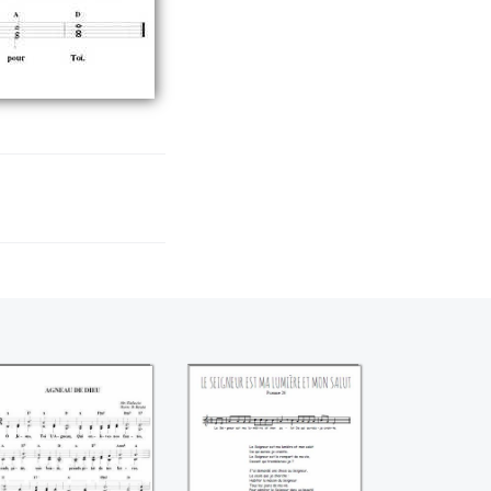
Agneau de Dieu
Le Seigneur est ma
(Inconnu)
lumière et mon