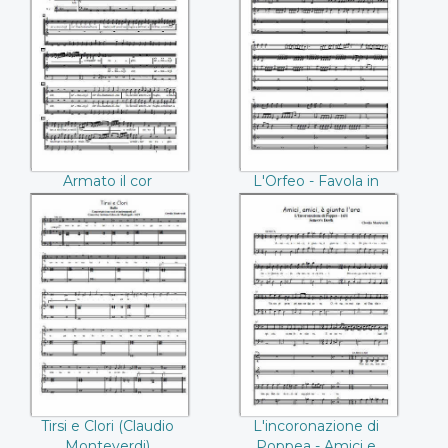
Armato il cor
L'Orfeo - Favola in
d'adamantina fede
musica (Claudio
(Claudio
Monteverdi)
Monteverdi)
Armato il cor
L'Orfeo - Favola in
d'adamantina fede
musica (Claudio
(Claudio Monteverdi)
Monteverdi)
Tirsi e Clori (Claudio
L'incoronazione di
Monteverdi)
Poppea - Amici e
giunta l'ora
(Claudio
Monteverdi)
Tirsi e Clori (Claudio
L'incoronazione di
Monteverdi)
Poppea - Amici e