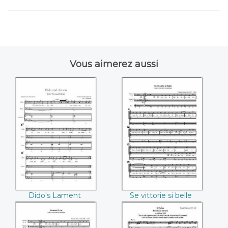
Vous aimerez aussi
Dido's Lament
Se vittorie si belle
(Henry Purcell)
(Claudio
Monteverdi)
Dido's Lament
Se vittorie si belle
(Henry Purcell)
(Claudio Monteverdi)