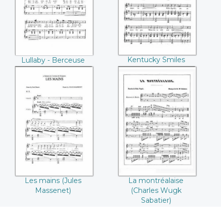
Weber)
Kentucky Smiles
Lullaby - Berceuse
(Carl F. Otto)
(Carl Maria von
Weber)
Les mains (Jules
La montréalaise
Massenet)
(Charles Wugk
Sabatier)
Les mains (Jules
La montréalaise
Massenet)
(Charles Wugk
Sabatier)