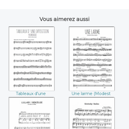
Vous aimerez aussi
Tableaux d'une
Une larme
exposition,
((Modest
promenade
Moussorgski))
((Modest
Moussorgski))
Tableaux d'une
Une larme (Modest
exposition,
Moussorgski)
promenade (Modest
Moussorgski)
Lullaby - Berceuse
Kentucky Smiles
(Carl Maria von
(Carl F. Otto)