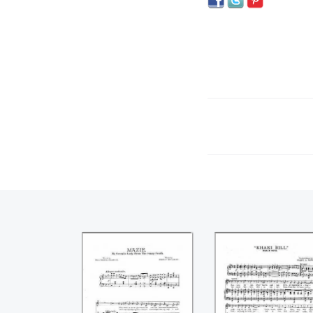
Mazie (Fred F.
Khaki Bill (Harry 
Houlihan)
Watson)