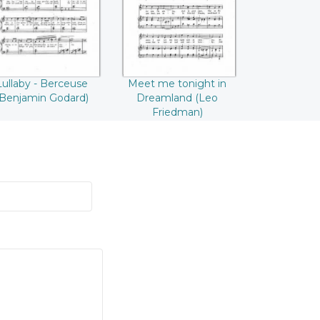
Friedman)
Lullaby - Berceuse
Meet me tonight in
(Benjamin Godard)
Dreamland (Leo
Friedman)