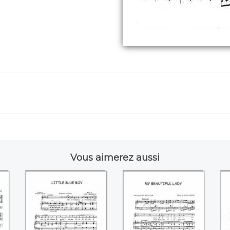
Vous aimerez aussi
L.
Little Boy Blue
My Beautiful Lady
L
(Guy d'Hardelot)
(Ivan Caryll)
(