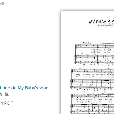
pdf
tition de My Baby's shoe
llis.
 en PDF