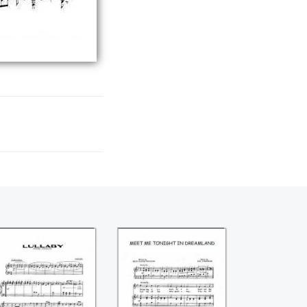
ullaby - Berceuse
Meet me tonight in
Benjamin Godard)
Dreamland (Leo