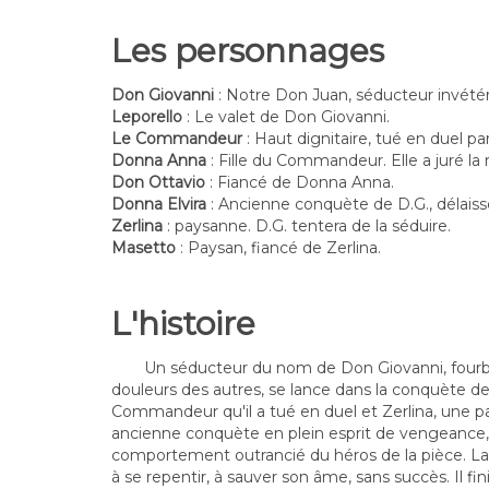
Les personnages
Don Giovanni
: Notre Don Juan, séducteur invétér
Leporello
: Le valet de Don Giovanni.
Le Commandeur
: Haut dignitaire, tué en duel pa
Donna Anna
: Fille du Commandeur. Elle a juré la
Don Ottavio
: Fiancé de Donna Anna.
Donna Elvira
: Ancienne conquète de D.G., délaiss
Zerlina
: paysanne. D.G. tentera de la séduire.
Masetto
: Paysan, fiancé de Zerlina.
L'histoire
Un séducteur du nom de Don Giovanni, fourbe
douleurs des autres, se lance dans la conquète d
Commandeur qu'il a tué en duel et Zerlina, une p
ancienne conquète en plein esprit de vengeance
comportement outrancié du héros de la pièce. La
à se repentir, à sauver son âme, sans succès. Il fi