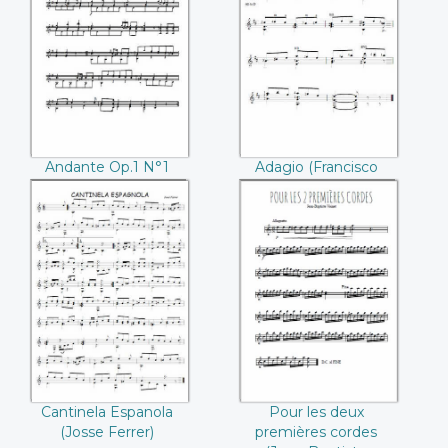
Andante Op.1 N°1
Adagio (Francisco
(Fernando Sor)
Tarrega)
Andante Op.1 N°1
Adagio (Francisco
(Fernando Sor)
Tarrega)
Cantinela Espanola
Pour les deux
(Josse Ferrer)
premières cordes
(Jean-Baptiste
Voinet)
Cantinela Espanola
Pour les deux
(Josse Ferrer)
premières cordes