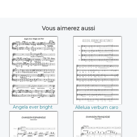
Vous aimerez aussi
Angela ever bright
Alleluia verbum
and fair (Georg
caro factum est
Friedrich Händel)
(Antoine Busnois)
Angela ever bright
Alleluia verbum caro
and fair (Georg
factum est (Antoine
Friedrich Händel)
Busnois)
Chanson
Chanson française