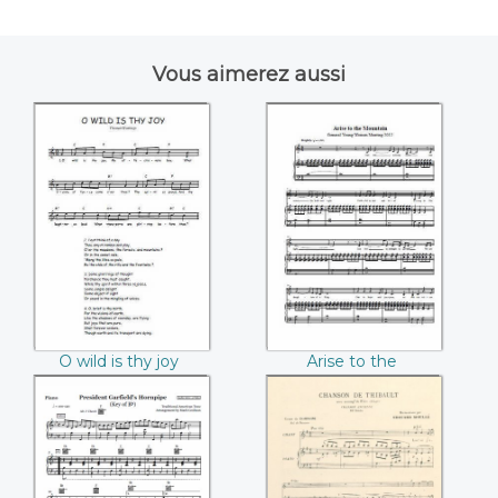
Vous aimerez aussi
O wild is thy joy
Arise to the
(Thomas Hastings)
Mountain
O wild is thy joy
Arise to the
(Thomas Hastings)
Mountain
President
Chanson de
Garfield's Hornpipe
Thibault (Comte