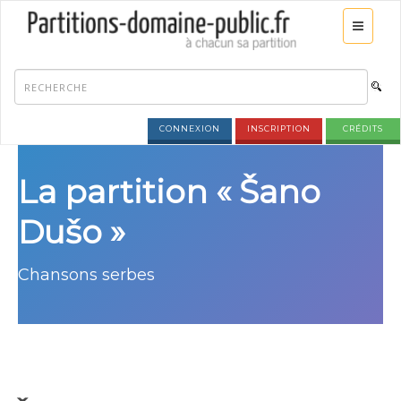
CONNEXION
INSCRIPTION
CRÉDITS
La partition « Šano
Dušo »
Chansons serbes