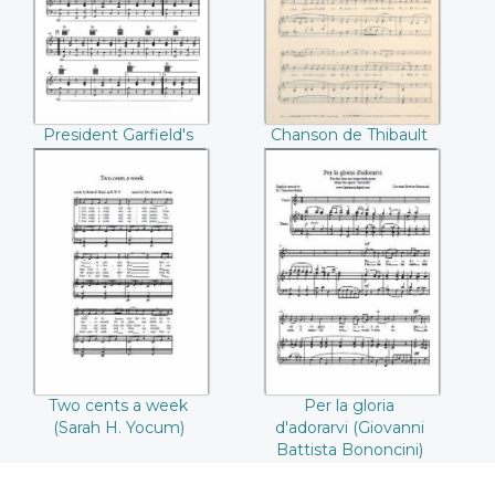
de Champaigne)
President Garfield's
Chanson de Thibault
Hornpipe
(Comte de
Champaigne)
Two cents a week
Per la gloria
(Sarah H. Yocum)
d'adorarvi (Giovanni
Battista Bononcini)
Two cents a week
Per la gloria
(Sarah H. Yocum)
d'adorarvi (Giovanni
Battista Bononcini)