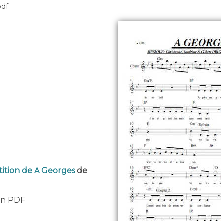
pdf
tition de A Georges
de
 en PDF