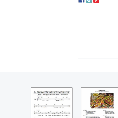
La plus belle chose
La masovera
en ce monde
(Traditionnel)