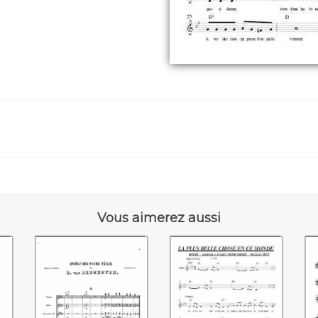
Vous aimerez aussi
Douze danses
La plus belle chose
allemandes pour
en ce monde