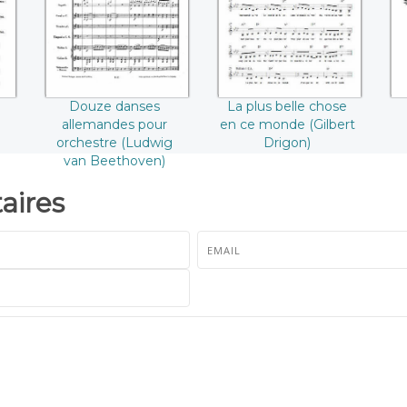
orchestre (Ludwig
(Gilbert Drigon)
van Beethoven)
Douze danses
La plus belle chose
allemandes pour
en ce monde (Gilbert
orchestre (Ludwig
Drigon)
van Beethoven)
ires