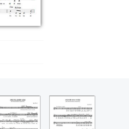
Jeg elsker dig
Hun er saa hvid
(Edvard Grieg)
(Edvard Grieg)