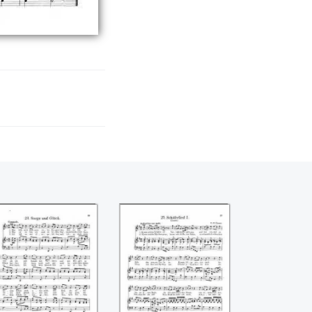
orge und Glück
Schäferlied