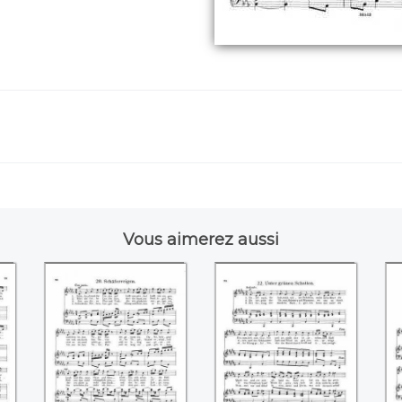
Vous aimerez aussi
Schäferreigen
Unter grünen
S
Schatten