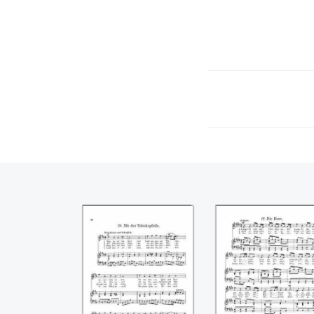
Mit den
Die Rose
Tabakspfeife