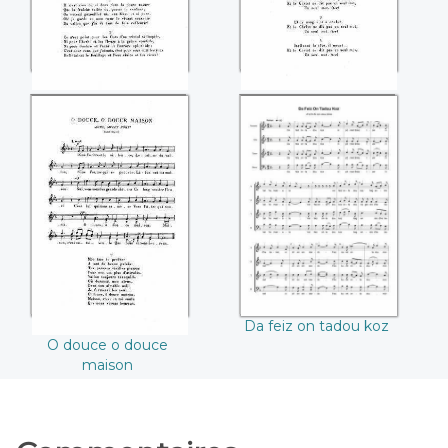
Il n'est rien de si doux
Crucifixion
O douce o douce
Da feiz on tadou
maison
koz
Da feiz on tadou koz
O douce o douce
maison