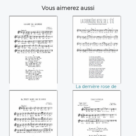
Vous aimerez aussi
Chant de guerre
La dernière rose de
l'été
La dernière rose de
Chant de guerre
l'été
Il n'est rien de si
Crucifixion
doux