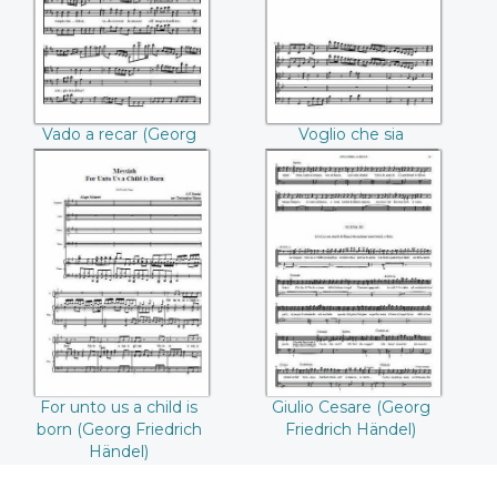
Händel))
Friedrich Händel))
Vado a recar (Georg
Voglio che sia
Friedrich Händel)
l'indegno (Georg
Friedrich Händel)
For unto us a child
Giulio Cesare
is born ((Georg
((Georg Friedrich
Friedrich Händel))
Händel))
For unto us a child is
Giulio Cesare (Georg
born (Georg Friedrich
Friedrich Händel)
Händel)