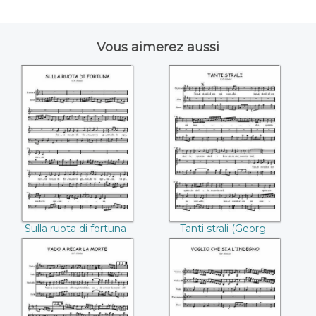
Vous aimerez aussi
Sulla ruota di
Tanti strali ((Georg
fortuna ((Georg
Friedrich Händel))
Friedrich Händel))
Sulla ruota di fortuna
Tanti strali (Georg
(Georg Friedrich
Friedrich Händel)
Händel)
Vado a recar
Voglio che sia
((Georg Friedrich
l'indegno ((Georg