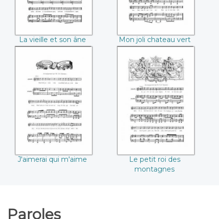
La vieille et son âne
Mon joli chateau vert
J'aimerai qui
Le petit roi des
m'aime
montagnes
J'aimerai qui m'aime
Le petit roi des
montagnes
Paroles