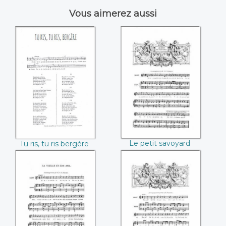
Vous aimerez aussi
Tu ris, tu ris
Le petit savoyard
bergère
Le petit savoyard
Tu ris, tu ris bergère
La vieille et son âne
Mon joli chateau
vert