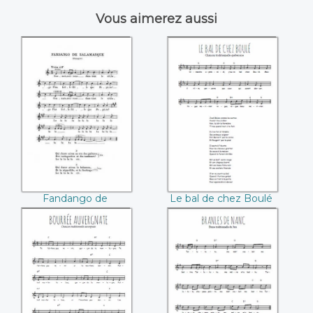
Vous aimerez aussi
Fandango de
Le bal de chez
salamanque
Boulé
Fandango de
Le bal de chez Boulé
salamanque
Bourrée
Branles de Nanc
auvergnate