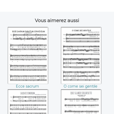
Vous aimerez aussi
Ecce sacrum
O come sei gentile
paratum convivium
((Claudio
((Claudio
Monteverdi))
Monteverdi))
Ecce sacrum
O come sei gentile
paratum convivium
(Claudio Monteverdi)
(Claudio Monteverdi)
Laudate Dominum
Quel sguardo