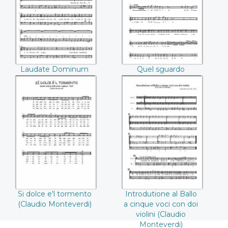
((Claudio
sdegnosetto
Monteverdi))
((Claudio
Monteverdi))
Laudate Dominum
Quel sguardo
(Claudio Monteverdi)
sdegnosetto (Claudio
Monteverdi)
Si dolce e'l
Introdutione al
tormento ((Claudio
Ballo a cinque voci
Monteverdi))
con doi violini
((Claudio
Monteverdi))
Si dolce e'l tormento
Introdutione al Ballo
(Claudio Monteverdi)
a cinque voci con doi
violini (Claudio
Monteverdi)