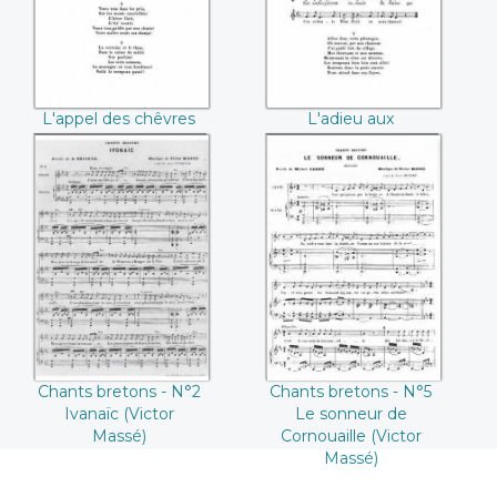
L'appel des chêvres
L'adieu aux
montagnes
Chants bretons -
Chants bretons -
N°2 Ivanaïc (Victor
N°5 Le sonneur de
Massé)
Cornouaille (Victor
Massé)
Chants bretons - N°2
Chants bretons - N°5
Ivanaïc (Victor
Le sonneur de
Massé)
Cornouaille (Victor
Massé)