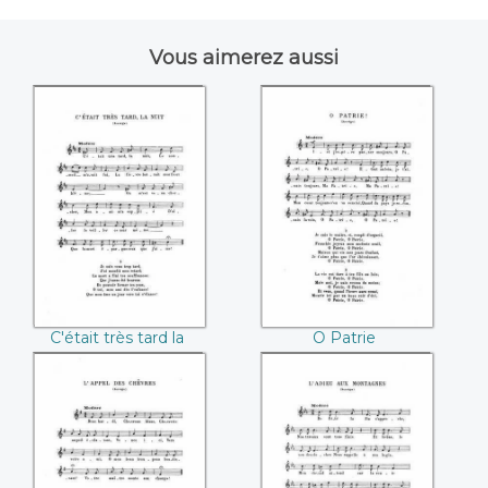
Vous aimerez aussi
C'était très tard la
O Patrie
nuit
C'était très tard la
O Patrie
nuit
L'appel des
L'adieu aux
chêvres
montagnes