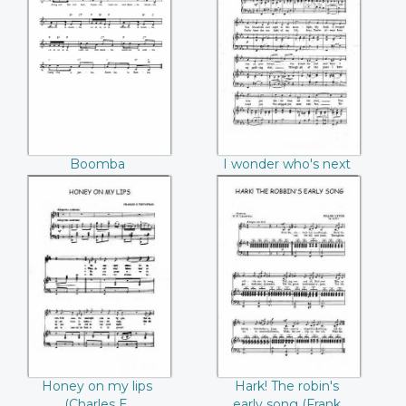
Boomba
I wonder who's
next to your heart
(Chris K. Harris)
Boomba
I wonder who's next
to your heart (Chris
K. Harris)
Honey on my lips
Hark! The robin's
(Charles E.
early song (Frank
Trevathan)
Lynes)
Honey on my lips
Hark! The robin's
(Charles E.
early song (Frank