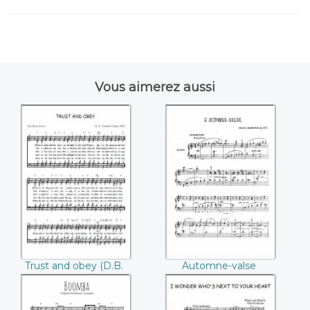
Vous aimerez aussi
Trust and obey
Automne-valse
(D.B. Towner)
(Isaac Albéniz)
Trust and obey (D.B.
Automne-valse
Towner)
(Isaac Albéniz)