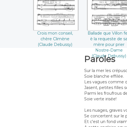
((Claude Debussy))
de sa mère pou
prier Nostre-Da
((Claude Debussy
Crois mon conseil,
Ballade que Villon fe
chère Climène
è la requeste de s
(Claude Debussy)
mère pour prier
Nostre-Dame
(Claude Debussy)
Paroles
Sur la mer les crépus
Soie blanche effilée.
Les vagues comme de 
Jasent, petites filles s
Parmi les froufrous de
Soie verte irisée!
Les nuages, graves v
Se concertent sur le 
Et c'est un fond vrai