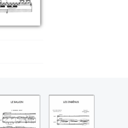
e balcon ((Claude
Les ingénus
Debussy))
((Claude Debussy))