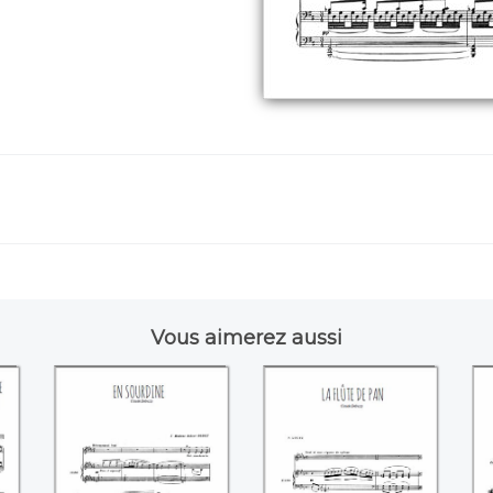
Vous aimerez aussi
on
En sourdine
La flûte de Pan
L
e
((Claude Debussy))
((Claude Debussy))