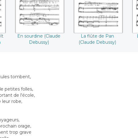
r
me
))
lt
En sourdine (Claude
La flûte de Pan
a
Debussy)
(Claude Debussy)
cules tombent,
petites folles,
ortant de l'école,
 leur robe,
oyageurs,
prochain orage,
ment trop grave