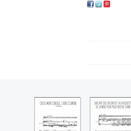
Crois mon conseil,
Ballade que Vill
chère Climène
felt è la request