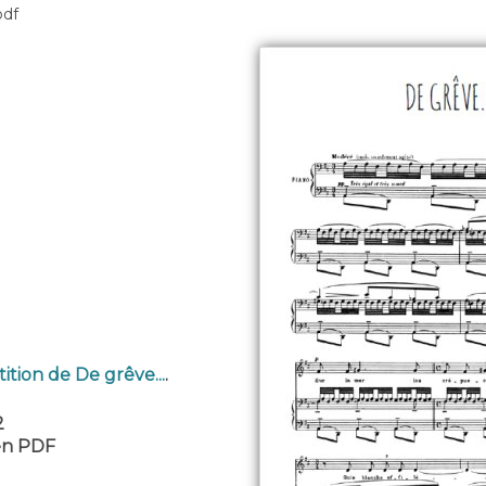
pdf
ition de De grêve...
.
2
 en PDF