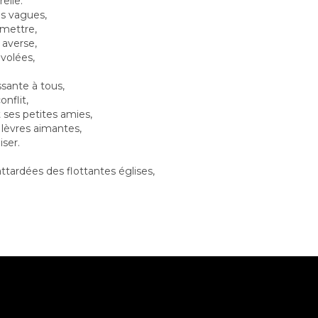
elle.
es vagues,
 mettre,
 averse,
volées,
ssante à tous,
onflit,
 ses petites amies,
lèvres aimantes,
iser.
ttardées des flottantes églises,