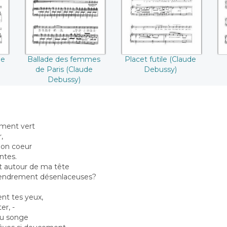
((Claude Debussy))
de
Ballade des femmes
Placet futile (Claude
de Paris (Claude
Debussy)
Debussy)
ément vert
,
mon coeur
ntes.
t autour de ma tête
 tendrement désenlaceuses?
t tes yeux,
er, -
 du songe