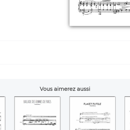
Vous aimerez aussi
Ballade des
Placet futile
L
))
femmes de Paris
((Claude Debussy))