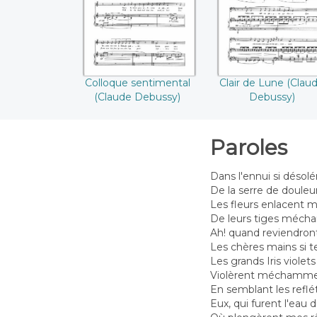
((Claude Debussy))
Colloque sentimental
Clair de Lune (Clau
(Claude Debussy)
Debussy)
Paroles
Dans l'ennui si désol
De la serre de douleur
Les fleurs enlacent 
De leurs tiges mécha
Ah! quand reviendron
Les chères mains si
Les grands Iris violets
Violèrent méchammen
En semblant les reflét
Eux, qui furent l'eau