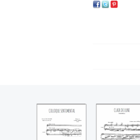
Colloque
Clair de Lune
sentimental
((Claude Debussy