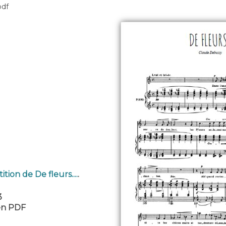
pdf
tion de De fleurs....
.
3
 en PDF