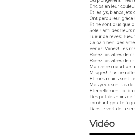
Où plongèrent mes r
Enclos en leur couleur
Et les lys, blancs jet
Ont perdu leur grâce 
Et ne sont plus que pa
Soleil! ami des fleurs
Tueur de rêves: Tueur d
Ce pain béni des âme
Venez! Venez! Les mai
Brisez les vitres de 
Brisez les vitres de m
Mon âme meurt de tro
Mirages! Plus ne refle
Et mes mains sont las
Mes yeux sont las de 
Eternellement ce brui
Des pétales noirs de l
Tombant goutte à gou
Dans le vert de la ser
Vidéo