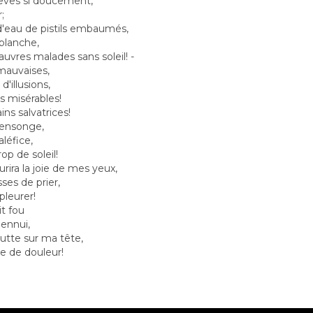
êves si doucement,
;
s d'eau de pistils embaumés,
blanche,
uvres malades sans soleil! -
 mauvaises,
'illusions,
s misérables!
ns salvatrices!
mensonge,
aléfice,
p de soleil!
urira la joie de mes yeux,
ses de prier,
pleurer!
t fou
'ennui,
tte sur ma tête,
re de douleur!