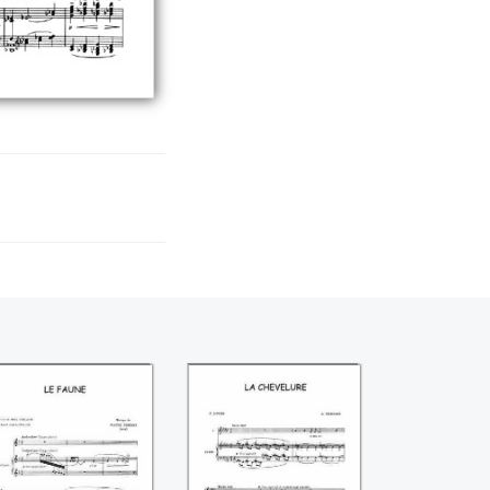
e faune ((Claude
La chevelure
Debussy))
((Claude Debussy))